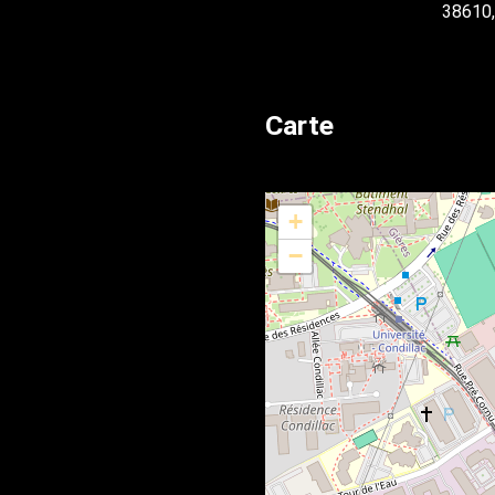
38610,
Carte
+
−